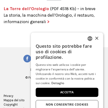
La Torre dell’Orologio
(PDF 4518 Kb) – in breve
La storia, la macchina dell’Orologio, il restauro,
informazioni generali
>
×
Questo sito potrebbe fare
ITALIAN
uso di cookies di
ENGLISH
profilazione.
SPANISH
Questo sito web utilizza i cookie per
Iscriviti alla Newsletter
migliorare l'esperienza dell'utente.
GERMAN
Utilizzando il nostro sito Web, accetti tutti i
© Fondazione Musei Civici di Venezia
cookie in conformità con la nostra politica
FRENCH
C.F. e P.IVA 03842230272
sui cookie.
Dettaglio
ACCETTA
Privacy
Ufficio Stampa
Mappa del sito
Virtual tour
NON CONSENTIRE COOKIES
Copyright
Gare e appalti